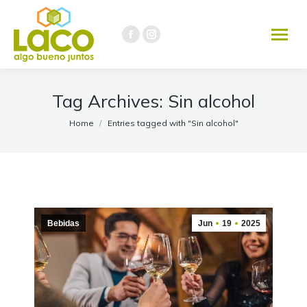
291 451-3737
Facebook
Instagram
page
page
opens
opens
in
in
Tag Archives:
Sin alcohol
new
new
You are here:
Home
Entries tagged with "Sin alcohol"
window
window
Bebidas
Jun
19
2025