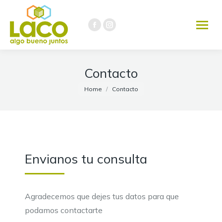
291 451-3737
Facebook
Instagram
page
page
opens
opens
in
in
Contacto
new
new
You are here:
Home
Contacto
window
window
Envianos tu consulta
Agradecemos que dejes tus datos para que
podamos contactarte