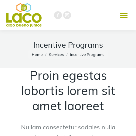
291 451-3737
Facebook
Instagram
page
page
opens
opens
in
in
Incentive Programs
new
new
You are here:
Home
Services
Incentive Programs
window
window
Proin egestas
lobortis lorem sit
amet laoreet
Nullam consectetur sodales nulla