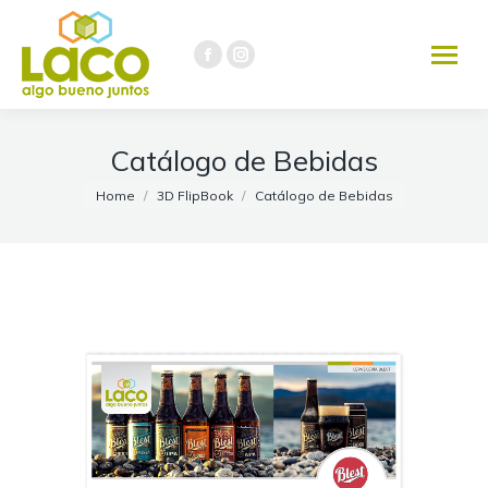
291 451-3737
Facebook
Instagram
page
page
opens
opens
in
in
Catálogo de Bebidas
new
new
You are here:
Home
3D FlipBook
Catálogo de Bebidas
window
window